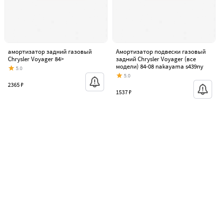
амортизатор задний газовый
Амортизатор подвески газовый
Chrysler Voyager 84>
задний Chrysler Voyager (все
модели) 84-08 nakayama s439ny
5.0
5.0
2365 ₽
1537 ₽