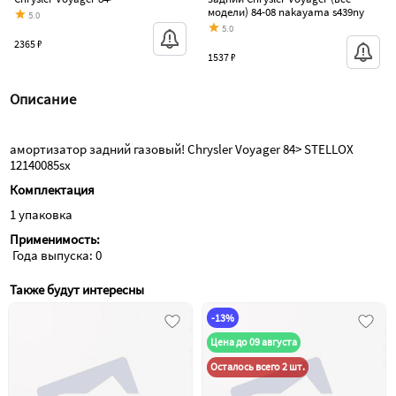
модели) 84-08 nakayama s439ny
5.0
5.0
2365 ₽
1537 ₽
Описание
амортизатор задний газовый! Chrysler Voyager 84> STELLOX 
12140085sx
Комплектация
1 упаковка
Применимость:
 Года выпуска: 0
Также будут интересны
-13%
Цена до 09 августа
Осталось всего 2 шт.