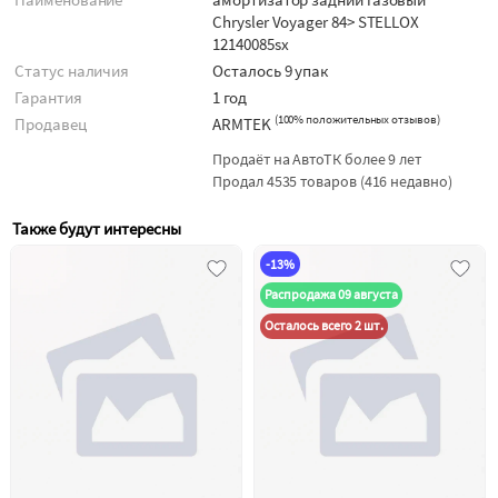
Chrysler Voyager 84> STELLOX
12140085sx
Статус наличия
Осталось 9 упак
Гарантия
1 год
(
100% положительных отзывов
)
Продавец
ARMTEK
Продаёт на АвтоТК более 9 лет
Продал 4535 товаров (416 недавно)
Также будут интересны
-13%
Распродажа 09 августа
Осталось всего 2 шт.