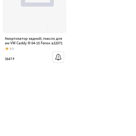
Амортизатор задний; гмасло для
ам VW Caddy III 04-15 Fenox a22071
5.0
3647 ₽