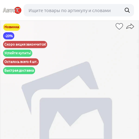
Новинка
-20%
Скоро акция закончится!
Успейте купить!
Осталось всего 4 шт.
Быстрая доставка