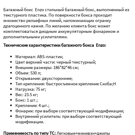
Багажный бокс  Enzo стильный багажный бокс, выполненный из 
текстурного пластика. По поверхности бокса проходит 
множество рельефных линий, напоминающих огранку 
драгоценного камня. По желанию клиента бокс может 
комплектоваться диодным аккумуляторным фонариком и 
дополнительными усилителями.
Технические характеристики багажного бокса  Enzo:
Материал: ABS-пластик; 
Цвет верхней части: черный текстурный; 
Внешние размеры: 186*82*46 см; 
Объем: 530 л; 
Открывание: двухстороннее; 
Тип крепления: быстросъемное крепление Скоба;Н
Нагрузка: 75 кг;
Вес: 23.5 кг;
Бокс: 1 шт.;
Крепление: 4 шт.;
Фонарик: при выборе соответствующей модификации;
Внутренний усилитель: при выборе соответствующей 
модификации.
Применимость по типу ТС:
 Легковые+минивэн+джипы