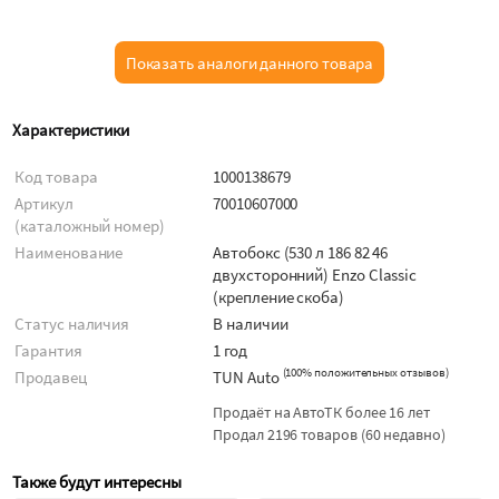
Показать аналоги данного товара
Характеристики
Код товара
1000138679
Артикул
70010607000
(каталожный номер)
Наименование
Автобокс (530 л 186 82 46
двухсторонний) Enzo Classic
(крепление скоба)
Статус наличия
В наличии
Гарантия
1 год
(
100% положительных отзывов
)
Продавец
TUN Auto
Продаёт на АвтоТК более 16 лет
Продал 2196 товаров (60 недавно)
Также будут интересны