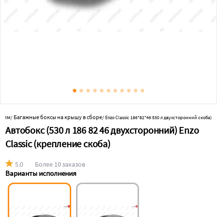
 ним
Багажные боксы на крышу в сборе
/
/
Enzo Classic 186*82*46 530 л двухсторонний скоба)
Автобокс (530 л 186 82 46 двухсторонний) Enzo
Classic (крепление скоба)
5.0
Более 10 заказов
Варианты исполнения