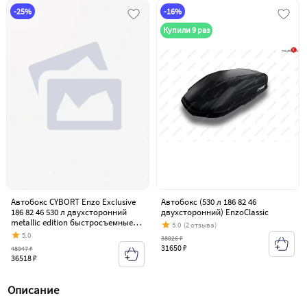
-25%
-16%
Купили 9 раз
Автобокс CYBORT Enzo Exclusive
Автобокс (530 л 186 82 46
186 82 46 530 л двухсторонний
двухсторонний) EnzoClassic
metallic edition быстросъемные
5.0
(2 отзыва)
крепления краб 70010506000
5.0
38026 ₽
31650 ₽
48947 ₽
36518 ₽
Описание