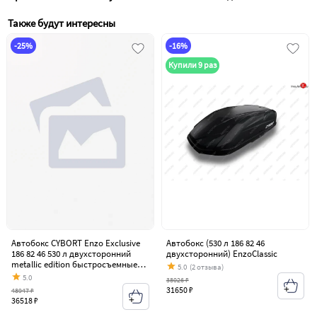
Также будут интересны
-25%
-16%
Купили 9 раз
Автобокс CYBORT Enzo Exclusive
Автобокс (530 л 186 82 46
186 82 46 530 л двухсторонний
двухсторонний) EnzoClassic
metallic edition быстросъемные
5.0
(2 отзыва)
крепления краб 70010506000
5.0
38026 ₽
31650 ₽
48947 ₽
36518 ₽