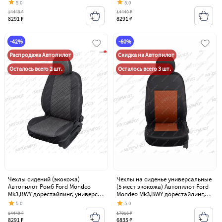
(2000-2003)
(2000-2003)
5.0
5.0
14449 ₽
14449 ₽
8291 ₽
8291 ₽
-42%
-60%
Распродажа Автопилот
Скидка на Автопилот
Осталось всего 2 шт.
Осталось всего 3 шт.
Чехлы сидений (экокожа)
Чехлы на сиденье универсальные
Автопилот Ромб Ford Mondeo
(5 мест экокожа) Автопилот Ford
Mk3,BWY дорестайлинг, универсал
Mondeo Mk3,BWY дорестайлинг,
(2000-2003)
универсал (2000-2003)
5.0
5.0
14449 ₽
17016 ₽
8291 ₽
6835 ₽