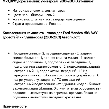
Mk3,BWY дорестайлинг, универсал (2000-2003) Автопилот:
Материал: экокожа, алькантара;
Цвет: черный/коричневый;
Установка: штатная, на стандартные сидения;
Страна производства: Россия.
Комплектация комплекта чехлов для Ford Mondeo Mk3,BWY 
дорестайлинг, универсал (2000-2003) Автопилот:
Передние спинки - 2, передние сиденья - 2, задняя 
спинка большая -1, задняя спинка малая - 1, заднее 
сиденье сплошное - 1, подголовники передние - 2, 
подголовники задние боковые - 2, подголовник задний 
центральный - 1, подлокотник передний - 1.* На 
передних спинках по бокам со стороны дверей есть ТО 
под регулировку, закрыты.* ТО под задний 
центральный подголовник нет.* Данная модель бывает 
в комплектации titanium. Отличительная особенность - 
подколенные выступы на передних креслах. Лекал на 
подколенные выступы передних кресел нет.
Применимость: