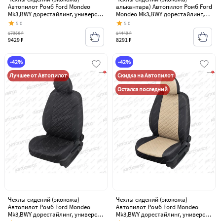
Автопилот Ромб Ford Mondeo
алькантара) Автопилот Ромб Ford
Mk3,BWY дорестайлинг, универсал
Mondeo Mk3,BWY дорестайлинг,
(2000-2003)
универсал (2000-2003)
5.0
5.0
17356 ₽
14449 ₽
9429 ₽
8291 ₽
-42%
-42%
Лучшее от Автопилот
Скидка на Автопилот
Остался последний
Чехлы сидений (экокожа)
Чехлы сидений (экокожа)
Автопилот Ромб Ford Mondeo
Автопилот Ромб Ford Mondeo
Mk3,BWY дорестайлинг, универсал
Mk3,BWY дорестайлинг, универсал