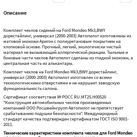
Описание
Комплект чехлов сидений на Ford Mondeo Mk3,BWY 
дорестайлинг, универсал (2000-2003) Автопилот изготовлены из 
матовой экокожи Аригон с полиуретановым покрытием на 
хлопковой основе. Прочный, легкий, экологически чистый 
материал не вызывающий аллергической реакции. Тыльные и 
боковые части чехлов Автопилот сделаны из гладкой экокожи, а 
центральная часть из алькантары.
Комплект чехлов на Ford Mondeo Mk3,BWY дорестайлинг, 
универсал (2000-2003) Автопилот изготовлен со всеми 
технологическими отверстиями и не нарушает заводскую 
функциональность салона.
Сертификат соответствия № РОСС RU.МТ25.Н00520 
"Конструкция автомобильных чехлов произведенных 
компанией ООО Росшвейнгрупп Автопилот не препятствует 
срабатыванию подушки безопасности". Международный 
стандарт качества подтвержден сертификатом ГОСТ ISO 9001-
2011.
Технические характеристики комплекта чехлов для Ford Mondeo 