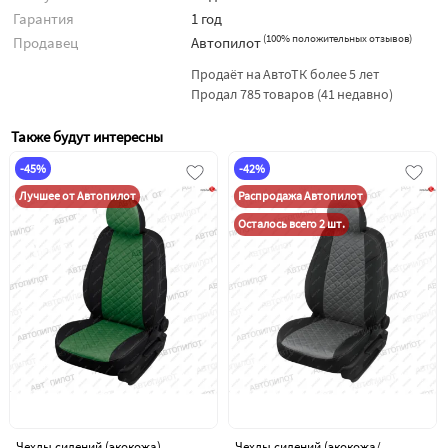
Гарантия
1 год
(
100% положительных отзывов
)
Продавец
Автопилот
Продаёт на АвтоТК более 5 лет
Продал 785 товаров (41 недавно)
Также будут интересны
-45%
-42%
Лучшее от Автопилот
Распродажа Автопилот
Осталось всего 2 шт.
Чехлы сидений (экокожа)
Чехлы сидений (экокожа/