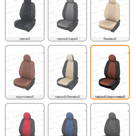
черный
черный/серый
бежевый
коричневый
черный/бежевый
черный/коричневый