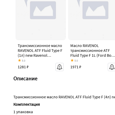
Трансмиссионное масло
Масло RAVENOL
RAVENOL ATF Fluid Type F
трансмиссионное ATF
(1л) new Ravenol
Fluid Type F 1L (Ford Borg
1213105-001-01-999
Warner и Volvo. аналог
5.0
5.0
Ford тип M2C-3 ravenol
1281 ₽
1971 ₽
4014835733718
Описание
Трансмиссионное масло RAVENOL ATF Fluid Type F (4л) n
Комплектация
1 упаковка