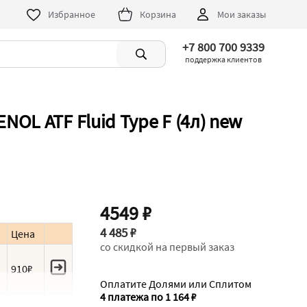
Избранное
Корзина
Мои заказы
+7 800 700 9339
поддержка клиентов
OL ATF Fluid Type F (4л) new
4549 ₽
4 485 ₽
Цена
со скидкой на первый заказ
и
910₽
Оплатите Долями или Сплитом
4 платежа по 1 164 ₽