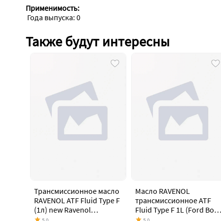
Применимость:
 Года выпуска: 0
Также будут интересны
Трансмиссионное масло
Масло RAVENOL
RAVENOL ATF Fluid Type F
трансмиссионное ATF
(1л) new Ravenol
Fluid Type F 1L (Ford Borg
1213105-001-01-999
Warner и Volvo. аналог
5.0
5.0