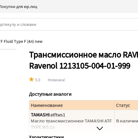
Покупки для юр.лиц
Fluid Type F (4л) new
Трансмиссионное масло RAVEN
Ravenol 1213105-004-01-999
5.0
Новинка!
Доступные аналоги
Наименование
Статус
TAMASHI
atftws1
Масло трансмиссионное TAMASHI ATF
В наличи
TYPE WS 1л
HITATSU
atfws1
Характеристики