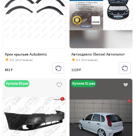
Арки крыльев Autodemic
Автоодеяло (белое) Автопилот
5.0
(10 отзывов)
5.0
(8 отзывов)
861 ₽
1119 ₽
Купили 50 раз
Купили 51 раз