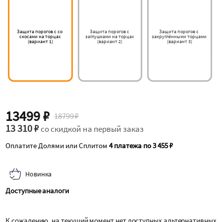
Защита порогов с со 
Защита порогов с 
Защита порогов с 
скосами на торцах 
заглушками на торцах 
закруглёнными торцами 
(вариант 1)
(вариант 2)
(вариант 3)
13499 ₽
18799 ₽
13 310 ₽
со скидкой на первый заказ
Оплатите Долями или Сплитом
4 платежа по 3 455 ₽
Новинка
Доступные аналоги
К сожалению, на текущий момент нет доступных альтернативных