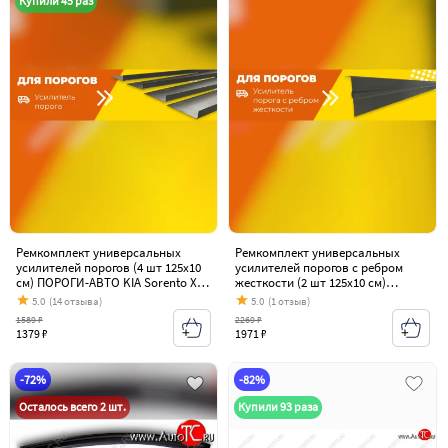
Купили 45 раз
Ремкомплект универсальных
Ремкомплект универсальных
усилителей порогов (4 шт 125х10
усилителей порогов с ребром
см) ПОРОГИ-АВТО KIA Sorento XM
жесткости (2 шт 125х10 см)
дорестайлинг (2009-2012)
ПОРОГИ-АВТО KIA Sorento XM
5.0
(14 отзыва)
5.0
(1 отзыв)
дорестайлинг (2009-2012)
1589 ₽
2269 ₽
1379 ₽
1971 ₽
-72%
-82%
Осталось всего 2 шт.
Купили 93 раза