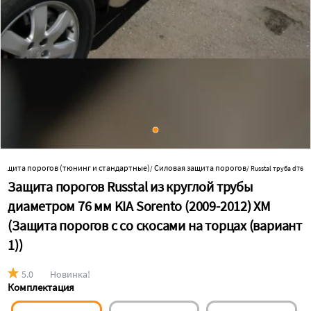
 защита порогов (тюнинг и стандартные)
Силовая защита порогов
/
/
Russtal труба d76
Защита порогов Russtal из круглой трубы
диаметром 76 мм KIA Sorento (2009-2012) XM
(Защита порогов с со скосами на торцах (вариант
1))
5.0
Новинка!
Комплектация