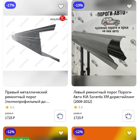
-17%
-13%
Правый металлический
Левый ремонтный порог Пороги-
ремонтный порог
Авто KIA Sorento XM дорестайлинг
(полнопрофильный до
(2009-2012)
уплотнителя) VSEPOROGI KIA
5.0
5.0
Sorento XM дорестайлинг (2009-
2099 ₽
1989 ₽
2012)
1725 ₽
1725 ₽
-12%
-12%