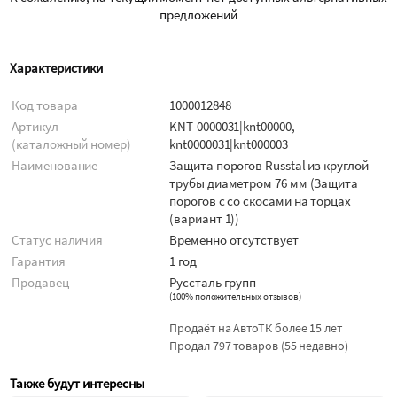
предложений
Характеристики
Код товара
1000012848
Артикул
KNT-0000031|knt00000,
(каталожный номер)
knt0000031|knt000003
Наименование
Защита порогов Russtal из круглой
трубы диаметром 76 мм (Защита
порогов с со скосами на торцах
(вариант 1))
Статус наличия
Временно отсутствует
Гарантия
1 год
Продавец
Руссталь групп
(
100% положительных отзывов
)
Продаёт на АвтоТК более 15 лет
Продал 797 товаров (55 недавно)
Также будут интересны