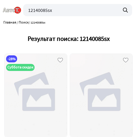
Главная
Поиск
/
/
12140085sx
Результат поиска: 12140085sx
-28%
Суббота скидок