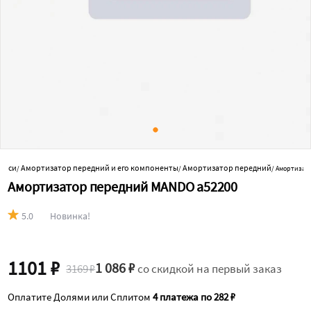
й оси
Амортизатор передний и его компоненты
Амортизатор передний
/
/
/
Амортизат
Амортизатор передний MANDO a52200
5.0
Новинка!
1101 ₽
1 086 ₽
3169 ₽
со скидкой на первый заказ
Оплатите Долями или Сплитом
4 платежа по 282 ₽