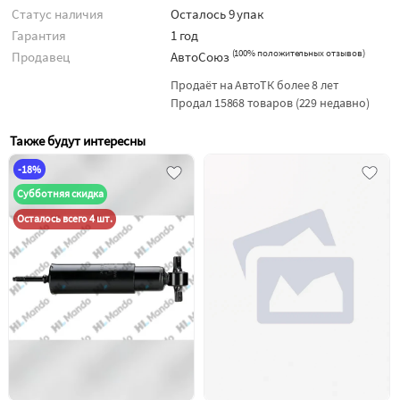
Статус наличия
Осталось 9 упак
Гарантия
1 год
(
100% положительных отзывов
)
Продавец
АвтоСоюз
Продаёт на АвтоТК более 8 лет
Продал 15868 товаров (229 недавно)
Также будут интересны
-18%
Субботняя скидка
Осталось всего 4 шт.