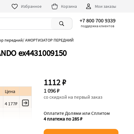
Избранное
Корзина
Мои заказы
+7 800 700 9339
поддержка клиентов
ор передний
/
АМОРТИЗАТОР ПЕРЕДНИЙ
NDO ex4431009150
1112 ₽
1 096 ₽
Цена
со скидкой на первый заказ
и
4 177₽
Оплатите Долями или Сплитом
4 платежа по 285 ₽
и
4 745₽