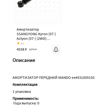
Амортизатор
SSANGYONG Kyron (07-)
Actyon (07-) (2WD)
передний газовый
5.0
MANDO MANDO
4938 ₽
6376 ₽
ex4431009150
Описание
АМОРТИЗАТОР ПЕРЕДНИЙ MANDO ex4431009150
Комплектация
1 упаковка
Применимость:
 Года выпуска: 0