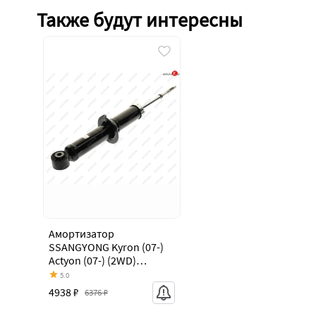
Также будут интересны
Амортизатор
SSANGYONG Kyron (07-)
Actyon (07-) (2WD)
передний газовый
5.0
MANDO MANDO
4938 ₽
6376 ₽
ex4431009150