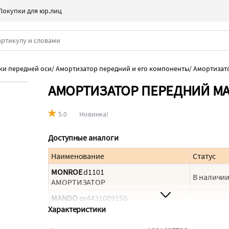
Покупки для юр.лиц
ки передней оси
/
Амортизатор передний и его компоненты
/
Амортизат
АМОРТИЗАТОР ПЕРЕДНИЙ MA
5.0
Новинка!
Доступные аналоги
Наименование
Статус
MONROE
d1101
В наличи
АМОРТИЗАТОР
MANDO
ex4431009150
Снят, замена EX4431031200
Характеристики
В наличи
Амортизатор / перед прав/лев /
(EX4431009150) MANDO