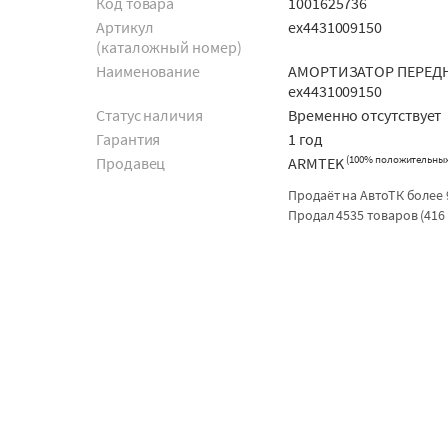
Код товара
1001625736
Артикул
ex4431009150
(каталожный номер)
Наименование
АМОРТИЗАТОР ПЕРЕД
ex4431009150
Статус наличия
Временно отсутствует
Гарантия
1 год
(
100% положительны
Продавец
ARMTEK
Продаёт на АвтоТК более 
Продал 4535 товаров (416